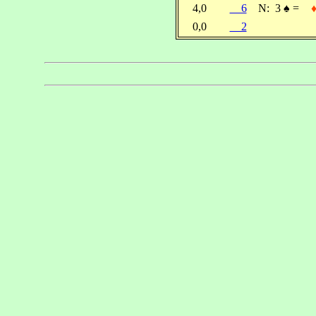
4,0
6
N:
3
♠
=
0,0
2