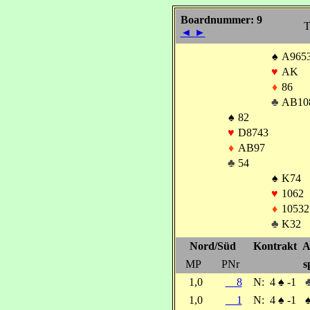
Boardnummer: 9
T
◄
►
♠
A965
♥
AK
♦
86
♣
AB10
♠
82
♥
D8743
♦
AB97
♣
54
♠
K74
♥
1062
♦
10532
♣
K32
Nord/Süd
Kontrakt
A
MP
PNr
s
1,0
8
N:
4
♠
-1
1,0
1
N:
4
♠
-1