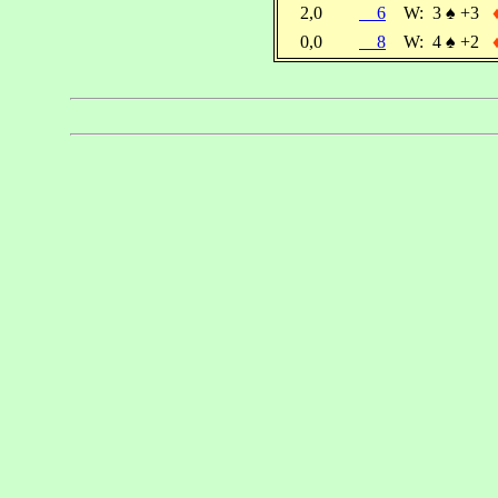
2,0
6
W:
3
♠
+3
0,0
8
W:
4
♠
+2