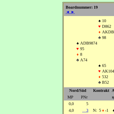
Boardnummer: 19
◄
►
♠
10
♥
D862
♦
AKDB
♣
98
♠
ADB9874
♥
95
♦
8
♣
A74
♠
65
♥
AK104
♦
532
♣
B52
Nord/Süd
Kontrakt
A
MP
PNr
s
0,0
5
4,0
3
N:
5
♦
-1