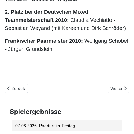
2. Platz bei der Deutschen Mixed
Teammeisterschaft 2010:
Claudia Vechiatto -
Sebastian Weyand (mit Kareen und Dirk Schröder)
Fränkischer Paarmeister 2010:
Wolfgang Schöbel
- Jürgen Grundstein
Vorheriger Beitrag: Satzung des FTBC 1958
Nächster Be
Zurück
Weiter
Spielergebnisse
07.08.2026 Paarturnier Freitag