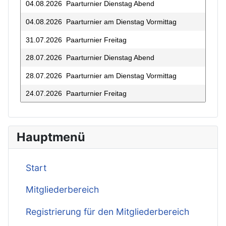
04.08.2026 Paarturnier Dienstag Abend
04.08.2026 Paarturnier am Dienstag Vormittag
31.07.2026 Paarturnier Freitag
28.07.2026 Paarturnier Dienstag Abend
28.07.2026 Paarturnier am Dienstag Vormittag
24.07.2026 Paarturnier Freitag
21.07.2026 Paarturnier Dienstag Abend
17.07.2026 Paarturnier Freitag
Hauptmenü
14.07.2026 Paarturnier Dienstag Abend
10.07.2026 Paarturnier Freitag
Start
07.07.2026 Paarturnier Dienstag Abend
Mitgliederbereich
03.07.2026 Paarturnier Freitag
Registrierung für den Mitgliederbereich
30.06.2026 Paarturnier Dienstag Abend